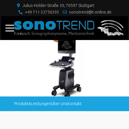
Julius-Hölder-Straße 30, 70597 Stuttgart
+49 711 32756393
sonotrend@t-online.de
Produkte
Leistungen
Über Uns
Kontakt