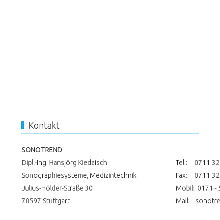
Kontakt
SONOTREND
Dipl.-Ing. Hansjörg Kiedaisch
Tel.: 0711 32
Sonographiesysteme, Medizintechnik
Fax: 0711 32
Julius-Hölder-Straße 30
Mobil: 0171 - 
70597 Stuttgart
Mail:
sonotre